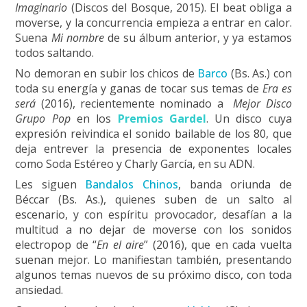
Imaginario
(Discos del Bosque, 2015). El beat obliga a
moverse, y la concurrencia empieza a entrar en calor.
Suena
Mi nombre
de su álbum anterior, y ya estamos
todos saltando.
No demoran en subir los chicos de
Barco
(Bs. As.) con
toda su energía y ganas de tocar sus temas de
Era es
será
(2016), recientemente nominado a
Mejor Disco
Grupo Pop
en los
Premios Gardel
. Un disco cuya
expresión reivindica el sonido bailable de los 80, que
deja entrever la presencia de exponentes locales
como Soda Estéreo y Charly García, en su ADN.
Les siguen
Bandalos Chinos
, banda oriunda de
Béccar (Bs. As.), quienes suben de un salto al
escenario, y con espíritu provocador, desafían a la
multitud a no dejar de moverse con los sonidos
electropop de “
En el aire
” (2016), que en cada vuelta
suenan mejor. Lo manifiestan también, presentando
algunos temas nuevos de su próximo disco, con toda
ansiedad.