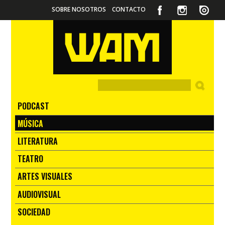
SOBRE NOSOTROS
CONTACTO
PODCAST
MÚSICA
LITERATURA
TEATRO
ARTES VISUALES
AUDIOVISUAL
SOCIEDAD