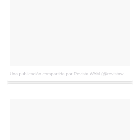
Una publicación compartida por Revista WAM (@revistawam)
el
A