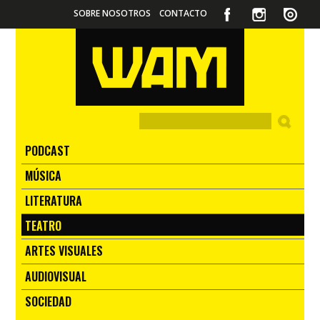
SOBRE NOSOTROS
CONTACTO
PODCAST
MÚSICA
LITERATURA
TEATRO
ARTES VISUALES
AUDIOVISUAL
SOCIEDAD