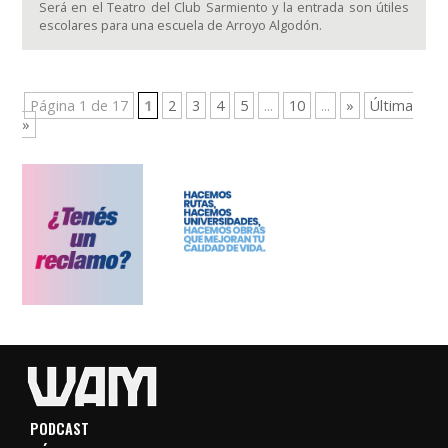
Será en el Teatro del Club Sarmiento y la entrada son útiles
escolares para una escuela de Arroyo Algodón.
Página 1 de 17
1
2
3
4
5
...
10
...
»
Última
»
PODCAST