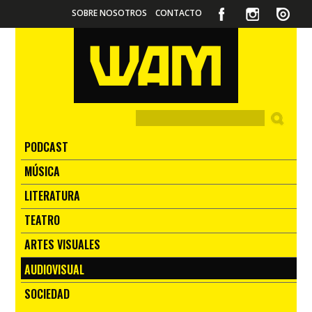
SOBRE NOSOTROS
CONTACTO
PODCAST
MÚSICA
LITERATURA
TEATRO
ARTES VISUALES
AUDIOVISUAL
SOCIEDAD