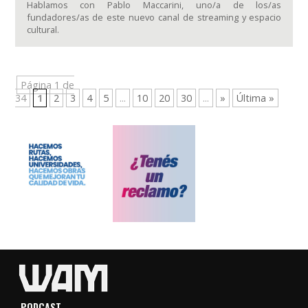
Hablamos con Pablo Maccarini, uno/a de los/as
fundadores/as de este nuevo canal de streaming y espacio
cultural.
Página 1 de
34
1
2
3
4
5
...
10
20
30
...
»
Última »
PODCAST