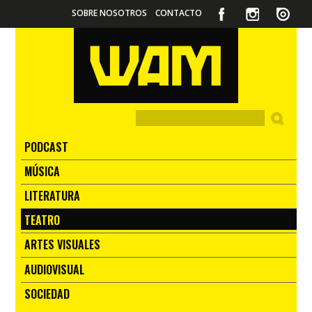
SOBRE NOSOTROS
CONTACTO
PODCAST
MÚSICA
LITERATURA
TEATRO
ARTES VISUALES
AUDIOVISUAL
SOCIEDAD