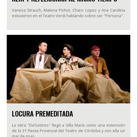
Vanesa Strauch, Malena Pichot, Charo Lopez y Ana Carolina
estuvieron en el Teatro Verdi hablando sobre ser "Persona".
LOCURA PREMEDITADA
La obra "DeSastres" llegó a Villa María como una extensión
de la 31 Fiesta Provincial del Teatro de Córdoba y con ella un
mar de risas.