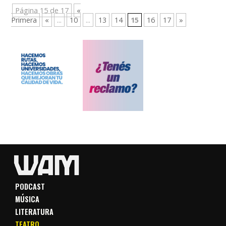
Página 15 de 17
«
Primera
«
...
10
...
13
14
15
16
17
»
PODCAST
MÚSICA
LITERATURA
TEATRO