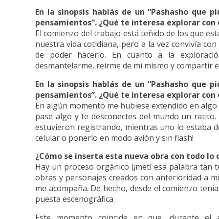
En la sinopsis hablás de un “Pashasho que 
pensamientos”. ¿Qué te interesa explorar con
El comienzo del trabajo está teñido de los que e
nuestra vida cotidiana, pero a la vez convivía con 
de poder hacerlo. En cuanto a la exploraci
desmantelarme, reírme de mí mismo y compartir e
En la sinopsis hablás de un “Pashasho que 
pensamientos”. ¿Qué te interesa explorar con
En algún momento me hubiese extendido en algo m
pase algo y te desconectes del mundo un ratito.
estuvieron registrando, mientras uno lo estaba d
celular o ponerlo en modo avión y sin flash!
¿Cómo se inserta esta nueva obra con todo lo 
Hay un proceso orgánico (¡metí esa palabra tan t
obras y personajes creados con anterioridad a mi 
me acompaña. De hecho, desde el comienzo teníam
puesta escenográfica.
Este momento coincide en que, durante el a