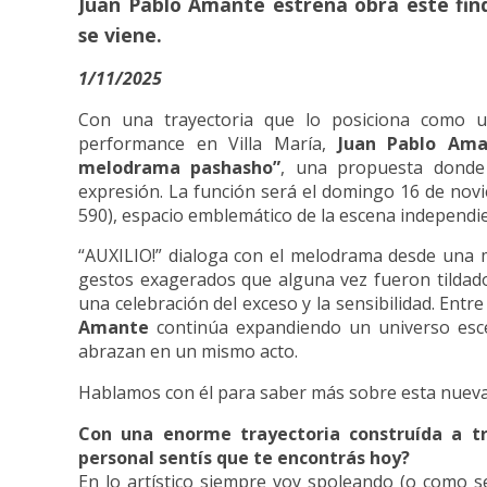
Juan Pablo Amante estrena obra este find
se viene.
1/11/2025
Con una trayectoria que lo posiciona como u
performance en Villa María,
Juan Pablo Ama
melodrama pashasho”
, una propuesta donde 
expresión. La función será el domingo 16 de nov
590), espacio emblemático de la escena independie
“AUXILIO!” dialoga con el melodrama desde una
gestos exagerados que alguna vez fueron tildado
una celebración del exceso y la sensibilidad. Entre
Amante
continúa expandiendo un universo escé
abrazan en un mismo acto.
Hablamos con él para saber más sobre esta nuev
Con una enorme trayectoria construída a t
personal sentís que te encontrás hoy?
En lo artístico siempre voy spoleando (o como s