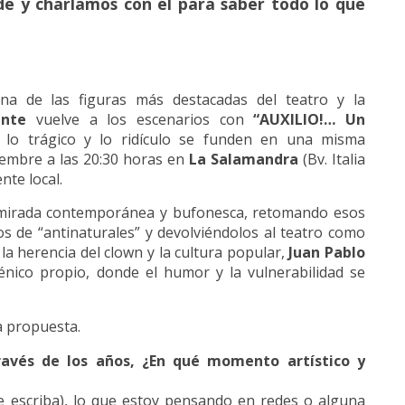
e y charlamos con él para saber todo lo que
na de las figuras más destacadas del teatro y la
nte
vuelve a los escenarios con
“AUXILIO!… Un
lo trágico y lo ridículo se funden en una misma
iembre a las 20:30 horas en
La Salamandra
(Bv. Italia
nte local.
 mirada contemporánea y bufonesca, retomando esos
s de “antinaturales” y devolviéndolos al teatro como
 la herencia del clown y la cultura popular,
Juan Pablo
nico propio, donde el humor y la vulnerabilidad se
a propuesta.
ravés de los años, ¿En qué momento artístico y
e escriba), lo que estoy pensando en redes o alguna