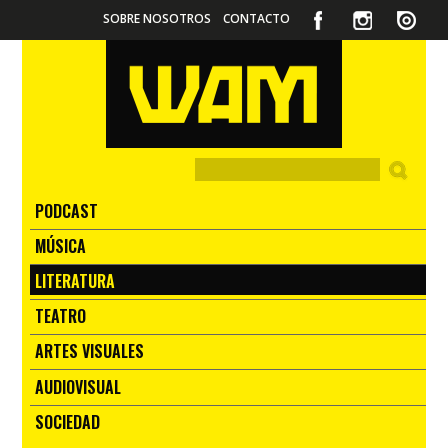
SOBRE NOSOTROS
CONTACTO
PODCAST
MÚSICA
LITERATURA
TEATRO
ARTES VISUALES
AUDIOVISUAL
SOCIEDAD