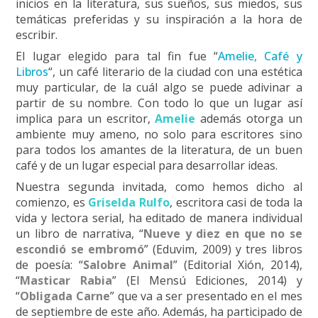
inicios en la literatura, sus sueños, sus miedos, sus
temáticas preferidas y su inspiración a la hora de
escribir.
El lugar elegido para tal fin fue “
Amelie, Café y
Libros
“, un café literario de la ciudad con una estética
muy particular, de la cuál algo se puede adivinar a
partir de su nombre. Con todo lo que un lugar así
implica para un escritor,
Amelie
además otorga un
ambiente muy ameno, no solo para escritores sino
para todos los amantes de la literatura, de un buen
café y de un lugar especial para desarrollar ideas.
Nuestra segunda invitada, como hemos dicho al
comienzo, es
Griselda Rulfo
, escritora casi de toda la
vida y lectora serial, ha editado de manera individual
un libro de narrativa, “
Nueve y diez en que no se
escondió se embromó
” (Eduvim, 2009) y tres libros
de poesía: “
Salobre Animal
” (Editorial Xión, 2014),
“
Masticar Rabia
” (El Mensú Ediciones, 2014) y
“
Obligada Carne
” que va a ser presentado en el mes
de septiembre de este año. Además, ha participado de