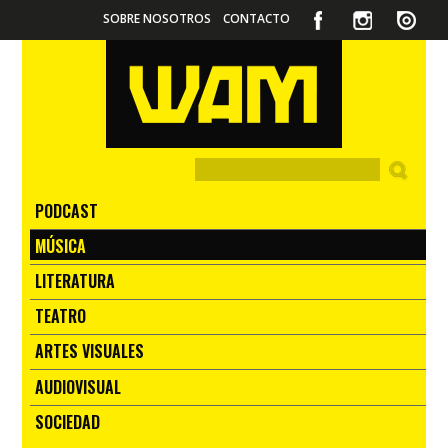
SOBRE NOSOTROS
CONTACTO
PODCAST
MÚSICA
LITERATURA
TEATRO
ARTES VISUALES
AUDIOVISUAL
SOCIEDAD