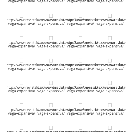
vaga-expansiva/
vaga-expansiva/
vaga-expansiva/
vaga-expansiva/
http://www.revistawam.com/onda-
http://www.revistawam.com/onda-
http://www.revistawam.com/onda-
http://www.revistaw
vaga-expansiva/
vaga-expansiva/
vaga-expansiva/
vaga-expansiva/
http://www.revistawam.com/onda-
http://www.revistawam.com/onda-
http://www.revistawam.com/onda-
http://www.revistaw
vaga-expansiva/
vaga-expansiva/
vaga-expansiva/
vaga-expansiva/
http://www.revistawam.com/onda-
http://www.revistawam.com/onda-
http://www.revistawam.com/onda-
http://www.revistaw
vaga-expansiva/
vaga-expansiva/
vaga-expansiva/
vaga-expansiva/
http://www.revistawam.com/onda-
http://www.revistawam.com/onda-
http://www.revistawam.com/onda-
http://www.revistaw
vaga-expansiva/
vaga-expansiva/
vaga-expansiva/
vaga-expansiva/
http://www.revistawam.com/onda-
http://www.revistawam.com/onda-
http://www.revistawam.com/onda-
http://www.revistaw
vaga-expansiva/
vaga-expansiva/
vaga-expansiva/
vaga-expansiva/