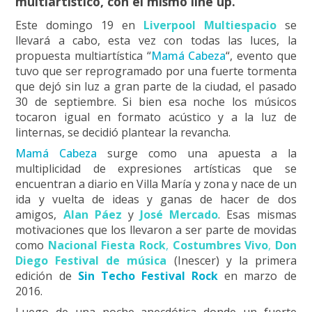
multiartístico, con el mismo line up.
Este domingo 19 en
Liverpool Multiespacio
se
llevará a cabo, esta vez con todas las luces, la
propuesta multiartística “
Mamá Cabeza
“, evento que
tuvo que ser reprogramado por una fuerte tormenta
que dejó sin luz a gran parte de la ciudad, el pasado
30 de septiembre. Si bien esa noche los músicos
tocaron igual en formato acústico y a la luz de
linternas, se decidió plantear la revancha.
Mamá Cabeza
surge como una apuesta a la
multiplicidad de expresiones artísticas que se
encuentran a diario en Villa María y zona y nace de un
ida y vuelta de ideas y ganas de hacer de dos
amigos,
Alan Páez
y
José Mercado
. Esas mismas
motivaciones que los llevaron a ser parte de movidas
como
Nacional Fiesta Rock
,
Costumbres Vivo
,
Don
Diego Festival de música
(Inescer) y la primera
edición de
Sin Techo Festival Rock
en marzo de
2016.
Luego de una noche anecdótica donde un fuerte