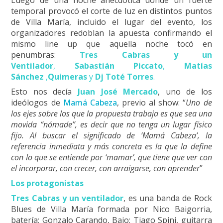
temporal provocó el corte de luz en distintos puntos
de Villa María, incluido el lugar del evento, los
organizadores redoblan la apuesta confirmando el
mismo line up que aquella noche tocó en
penumbras:
Tres Cabras y un
Ventilador
,
Sabastián Piccato
,
Matías
Sánchez
,
Quimeras
y
Dj Toté Torres
.
Esto nos decía
Juan José Mercado
, uno de los
ideólogos de
Mamá Cabeza
, previo al show: “
Uno de
los ejes sobre los que la propuesta trabaja es que sea una
movida “nómade”, es decir que no tenga un lugar físico
fijo. Al buscar el significado de ‘Mamá Cabeza’, la
referencia inmediata y más concreta es la que la define
con lo que se entiende por ‘mamar’, que tiene que ver con
el incorporar, con crecer, con arraigarse, con aprender
”
Los protagonistas
Tres Cabras y un ventilador
, es una banda de Rock
Blues de Villa María formada por Nico Baigorria,
batería; Gonzalo Carando, Bajo; Tiago Spini, guitarra