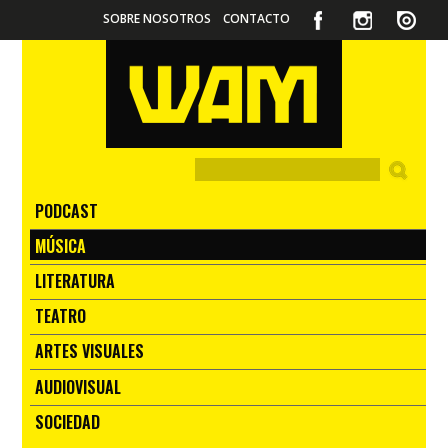
SOBRE NOSOTROS
CONTACTO
PODCAST
MÚSICA
LITERATURA
TEATRO
ARTES VISUALES
AUDIOVISUAL
SOCIEDAD