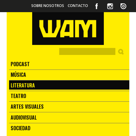
SOBRE NOSOTROS
CONTACTO
PODCAST
MÚSICA
LITERATURA
TEATRO
ARTES VISUALES
AUDIOVISUAL
SOCIEDAD