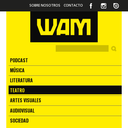
SOBRE NOSOTROS
CONTACTO
PODCAST
MÚSICA
LITERATURA
TEATRO
ARTES VISUALES
AUDIOVISUAL
SOCIEDAD