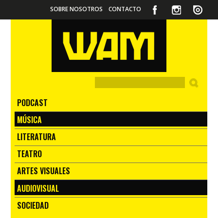
SOBRE NOSOTROS
CONTACTO
PODCAST
MÚSICA
LITERATURA
TEATRO
ARTES VISUALES
AUDIOVISUAL
SOCIEDAD