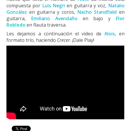
compuesta por
Luis Negri
en guitarra y voz,
Natalio
González
en guitarra y coros,
Nacho Standfield
en
guitarra,
Emiliano Avendaño
en bajo y
Flor
Robledo
en flauta traversa.
Les dejamos a continuación el video de
Alois
, en
formato trío, haciendo
Crecer.
¡Dale Play!