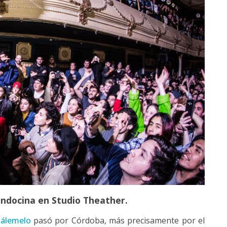
ndocina en Studio Theather.
ñálemelo
pasó por Córdoba, más precisamente por el