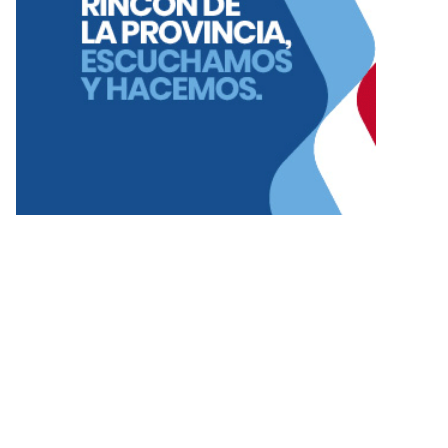
bZJql0wjUfrHKKTGK5jFFFrLM7Wzczs6zSjJ5VfwZKbUNv8Vr