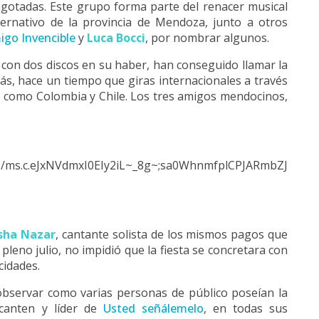
agotadas. Este grupo forma parte del renacer musical
ternativo de la provincia de Mendoza, junto a otros
igo Invencible
y
Luca Bocci
, por nombrar algunos.
 con dos discos en su haber, han conseguido llamar la
ás, hace un tiempo que giras internacionales a través
s como Colombia y Chile. Los tres amigos mendocinos,
hotos/ms.c.eJxNVdmxI0EIy2iL~_8g~;sa0WhnmfplCPJARm
sha Nazar
, cantante solista de los mismos pagos que
 pleno julio, no impidió que la fiesta se concretara con
cidades.
observar como varias personas de público poseían la
 canten y líder de
Usted señálemelo
, en todas sus