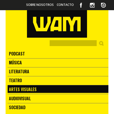
SOBRE NOSOTROS
CONTACTO
PODCAST
MÚSICA
LITERATURA
TEATRO
ARTES VISUALES
AUDIOVISUAL
SOCIEDAD