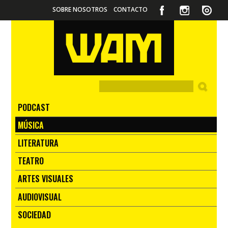
SOBRE NOSOTROS
CONTACTO
PODCAST
MÚSICA
LITERATURA
TEATRO
ARTES VISUALES
AUDIOVISUAL
SOCIEDAD