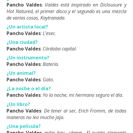
Pancho Valdes
:
Valdes está inspirado en Diclousure y
Hot Natured, el primer disco y el segundo es una mezcla
de varias cosas, Kaytranada
.
¿Un artista local?
Pancho Valdes
:
L’esec
.
¿Una ciudad?
Pancho Valdes
:
Córdoba capital.
¿Un instrumento?
Pancho Valdes
:
Batería
.
¿Un animal?
Pancho Valdes
:
Gato.
¿La noche o el día?
Pancho Valdes
:
Yo la noche, mi hermano seguro el día.
¿Un libro?
Pancho Valdes
:
De tener al ser, Erich Fromm, de todas
maneras no leo mucho jaja.
¿Una película?
Pancho Valdes
:
miles hay.. uhmm.. El quinto elemento