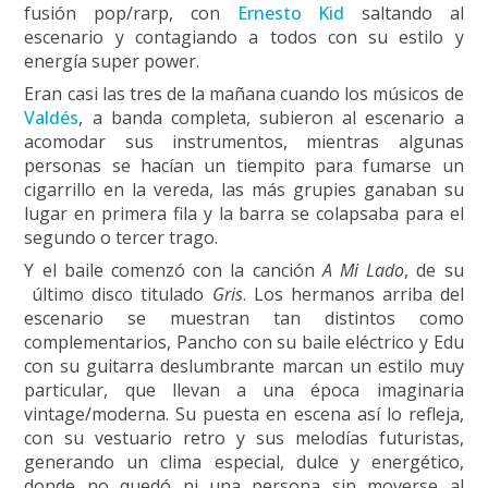
fusión pop/rarp, con
Ernesto Kid
saltando al
escenario y contagiando a todos con su estilo y
energía super power.
Eran casi las tres de la mañana cuando los músicos de
Valdés
, a banda completa, subieron al escenario a
acomodar sus instrumentos, mientras algunas
personas se hacían un tiempito para fumarse un
cigarrillo en la vereda, las más grupies ganaban su
lugar en primera fila y la barra se colapsaba para el
segundo o tercer trago.
Y el baile comenzó con la canción
A Mi Lado
, de su
último disco titulado
Gris
. Los hermanos arriba del
escenario se muestran tan distintos como
complementarios, Pancho con su baile eléctrico y Edu
con su guitarra deslumbrante marcan un estilo muy
particular, que llevan a una época imaginaria
vintage/moderna. Su puesta en escena así lo refleja,
con su vestuario retro y sus melodías futuristas,
generando un clima especial, dulce y energético,
donde no quedó ni una persona sin moverse al