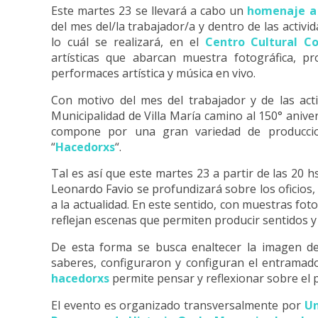
Este martes 23 se llevará a cabo un
homenaje a 
del mes del/la trabajador/a y dentro de las activi
lo cuál se realizará, en el
Centro Cultural C
artísticas que abarcan muestra fotográfica, pro
performaces artística y música en vivo.
Con motivo del mes del trabajador y de las act
Municipalidad de Villa María camino al 150° aniver
compone por una gran variedad de produccione
“
Hacedorxs
“.
Tal es así que este martes 23 a partir de las 20 h
Leonardo Favio se profundizará sobre los oficios, 
a la actualidad. En este sentido, con muestras fot
reflejan escenas que permiten producir sentidos 
De esta forma se busca enaltecer la imagen de
saberes, configuraron y configuran el entramado 
hacedorxs
permite pensar y reflexionar sobre el p
El evento es organizado transversalmente por
Un