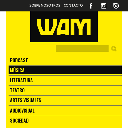
SOBRE NOSOTROS
CONTACTO
PODCAST
MÚSICA
LITERATURA
TEATRO
ARTES VISUALES
AUDIOVISUAL
SOCIEDAD