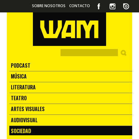
SOBRE NOSOTROS
CONTACTO
PODCAST
MÚSICA
LITERATURA
TEATRO
ARTES VISUALES
AUDIOVISUAL
SOCIEDAD