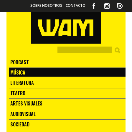
SOBRE NOSOTROS
CONTACTO
PODCAST
MÚSICA
LITERATURA
TEATRO
ARTES VISUALES
AUDIOVISUAL
SOCIEDAD