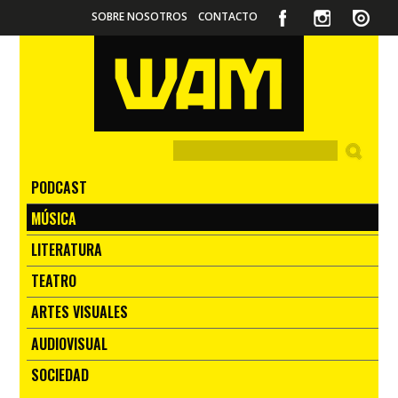
SOBRE NOSOTROS
CONTACTO
PODCAST
MÚSICA
LITERATURA
TEATRO
ARTES VISUALES
AUDIOVISUAL
SOCIEDAD