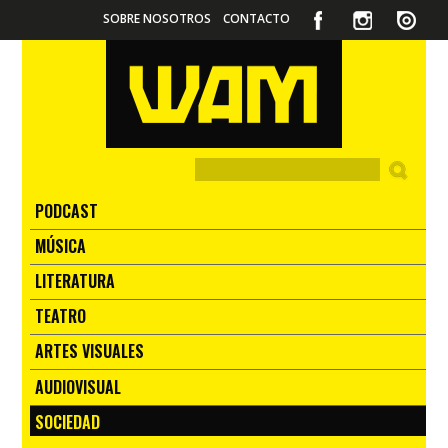
SOBRE NOSOTROS
CONTACTO
PODCAST
MÚSICA
LITERATURA
TEATRO
ARTES VISUALES
AUDIOVISUAL
SOCIEDAD