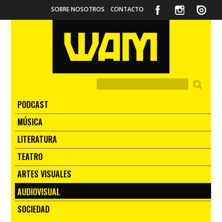
SOBRE NOSOTROS
CONTACTO
PODCAST
MÚSICA
LITERATURA
TEATRO
ARTES VISUALES
AUDIOVISUAL
SOCIEDAD