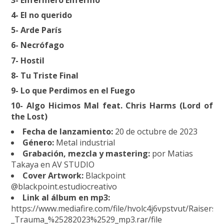
3- Enfermero Enfermo
4- El no querido
5- Arde París
6- Necrófago
7- Hostil
8- Tu Triste Final
9- Lo que Perdimos en el Fuego
10- Algo Hicimos Mal feat. Chris Harms (Lord of
the Lost)
Fecha de lanzamiento:
20 de octubre de 2023
Género:
Metal industrial
Grabación, mezcla y mastering:
por Matias
Takaya en AV STUDIO
Cover Artwork:
Blackpoint
@blackpoint.estudiocreativo
Link al álbum en mp3:
https://www.mediafire.com/file/hvolc4j6vpstvut/Raisers_-
_Trauma_%25282023%2529_mp3.rar/file