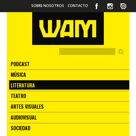
SOBRE NOSOTROS
CONTACTO
PODCAST
MÚSICA
LITERATURA
TEATRO
ARTES VISUALES
AUDIOVISUAL
SOCIEDAD