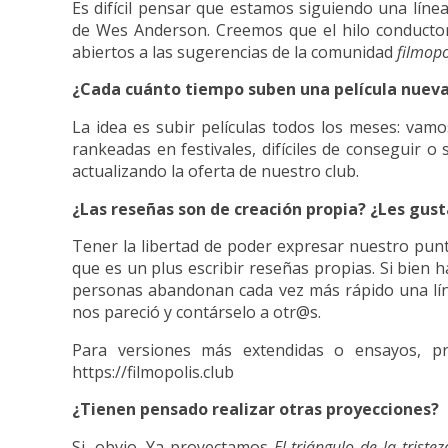
Es difícil pensar que estamos siguiendo una línea
de Wes Anderson. Creemos que el hilo conductor 
abiertos a las sugerencias de la comunidad
filmop
¿Cada cuánto tiempo suben una película nuev
La idea es subir películas todos los meses: vam
rankeadas en festivales, difíciles de conseguir 
actualizando la oferta de nuestro club.
¿Las reseñas son de creación propia? ¿Les gusta
Tener la libertad de poder expresar nuestro punt
que es un plus escribir reseñas propias. Si bien h
personas abandonan cada vez más rápido una líne
nos pareció y contárselo a otr@s.
Para versiones más extendidas o ensayos, pro
https://filmopolis.club
¿Tienen pensado realizar otras proyecciones?
Si, obvio. Ya proyectamos
El triángulo de la tristez