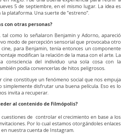
 jueves 5 de septiembre, en el mismo lugar. La idea es
 la plataforma. Una suerte de ”estreno”.
ms con otras personas?
ia, tal como lo señalaron Benjamin y Adorno, apareció
evo modo de percepción sensorial que provocaba otro
El cine, para Benjamin, tenía entonces un componente
ntaje modifican la relación de la masa con el arte. La
a consciencia del individuo una sola cosa con la
 también podía convencerlas de hitos peligrosos.
r cine constituye un fenómeno social que nos empuja
ad o simplemente disfrutar una buena película. Eso es lo
os invita a recuperar.
eder al contenido de Filmópolis?
cuestiones de controlar el crecimiento en base a los
vitaciones. Por lo cual estamos otorgándoles enlaces
en en nuestra cuenta de Instagram.