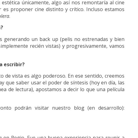
 estética únicamente, algo así nos remontaría al cine
es proponer cine distinto y crítico. Incluso estamos
olera
.
a?
os generando un back up (pelis no estrenadas y bien
o simplemente recién vistas) y progresivamente, vamos
 escribir?
o de vista es algo poderoso. En ese sentido, creemos
ay que saber usar el poder de síntesis (hoy en día, las
a de lectura), apostamos a decir lo que una película
nto podrán visitar nuestro blog (en desarrollo):
a
en Regio. Fue una buena experiencia para reunir a