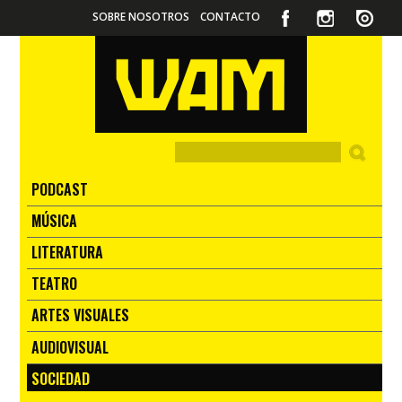
SOBRE NOSOTROS
CONTACTO
PODCAST
MÚSICA
LITERATURA
TEATRO
ARTES VISUALES
AUDIOVISUAL
SOCIEDAD