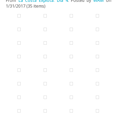
From
La Costa Explota: Día 4
. Posted by
WAM
on
1/31/2017 (35 items)