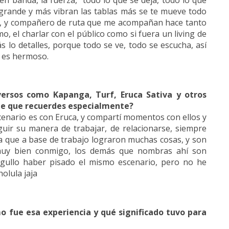
n banda, la fuerza, todo lo que se deja, todo lo que
 grande y más vibran las tablas más se te mueve todo
os, y compañero de ruta que me acompañan hace tanto
mo, el charlar con el público como si fuera un living de
 lo detalles, porque todo se ve, todo se escucha, así
s es hermoso.
versos como Kapanga, Turf, Eruca Sativa y otros
je que recuerdes especialmente?
cenario es con Eruca, y compartí momentos con ellos y
uir su manera de trabajar, de relacionarse, siempre
 que a base de trabajo lograron muchas cosas, y son
muy bien conmigo, los demás que nombras ahí son
gullo haber pisado el mismo escenario, pero no he
olula jaja
mo fue esa experiencia y qué significado tuvo para