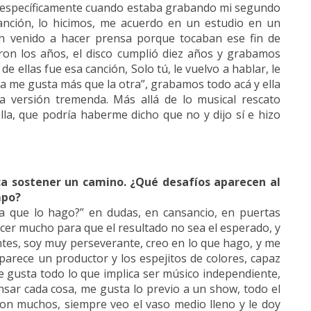
 específicamente cuando estaba grabando mi segundo
canción, lo hicimos, me acuerdo en un estudio en un
an venido a hacer prensa porque tocaban ese fin de
aron los años, el disco cumplió diez años y grabamos
e ellas fue esa canción, Solo tú, le vuelvo a hablar, le
a me gusta más que la otra”, grabamos todo acá y ella
 versión tremenda. Más allá de lo musical rescato
la, que podría haberme dicho que no y dijo sí e hizo
ca sostener un camino. ¿Qué desafíos aparecen al
mpo?
ra que lo hago?” en dudas, en cansancio, en puertas
cer mucho para que el resultado no sea el esperado, y
ntes, soy muy perseverante, creo en lo que hago, y me
parece un productor y los espejitos de colores, capaz
me gusta todo lo que implica ser músico independiente,
sar cada cosa, me gusta lo previo a un show, todo el
s son muchos, siempre veo el vaso medio lleno y le doy