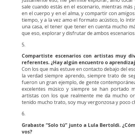
Justamente eso, me permite explorar, amo tocar e
sale cuando estás en el escenario, mientras más
en el cuerpo y en el alma, y compartir con amig
tiempo, y a la vez amo el formato acústico, lo ínti
una casa, el tener que tener en cuenta mucho más
que eso, explorar y disfrutar de ambos escenario
Compartiste escenarios con artistas muy di
referentes. ¿Hay algún encuentro o aprendiza
Con los que más estuve en contacto debajo del es
la verdad siempre aprendo, siempre trato de seg
fueron un gran ejemplo, de gente contemporánea
excelentes músico y siempre se han portado 
artistas con los que realmente me da mucho or
tenido mucho trato, soy muy vergonzosa y poco ch
Grabaste “Solo tú” junto a Lula Bertoldi. ¿Có
vos?