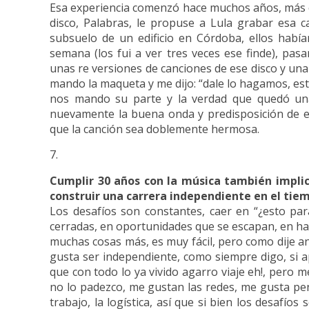
Esa experiencia comenzó hace muchos años, más
disco, Palabras, le propuse a Lula grabar esa 
subsuelo de un edificio en Córdoba, ellos habí
semana (los fui a ver tres veces ese finde), pas
unas re versiones de canciones de ese disco y una d
mando la maqueta y me dijo: “dale lo hagamos, est
nos mando su parte y la verdad que quedó una
nuevamente la buena onda y predisposición de el
que la canción sea doblemente hermosa.
Cumplir 30 años con la música también impli
construir una carrera independiente en el tie
Los desafíos son constantes, caer en “¿esto pa
cerradas, en oportunidades que se escapan, en ha
muchas cosas más, es muy fácil, pero como dije a
gusta ser independiente, como siempre digo, si a
que con todo lo ya vivido agarro viaje eh!, pero 
no lo padezco, me gustan las redes, me gusta pen
trabajo, la logística, así que si bien los desafío