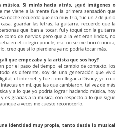
a música. Si mirás hacia atrás, ¿qué imágenes o
e me viene a la mente fue la primera sensación que
esa noche recuerdo que era muy fría, fue un 7 de junio
asa, guardar las letras, la guitarra, recuerdo que la
personas que iban a tocar, fui y toqué con la guitarra
o como de nervios pero que a la vez eran lindos, no
ueba en el colegio ponele, eso no se me borró nunca,
o, creo que si lo pierdiera ya no podría tocar más.
alí que empezaba y la artista que sos hoy?
 por el paso del tiempo, el cambio de contexto, los
todo es diferente, soy de una generación que vivió
gital, el internet, y fue como llegar a Disney, yo creo
ntactas en mí, que las que cambiaron, tal vez de más
ica y a lo que yo podría lograr haciendo música, hoy
y es gracias a la música, con respecto a lo que sigue
mí, aunque a veces me cueste reconocerlo.
 una identidad muy propia, tanto desde lo musical