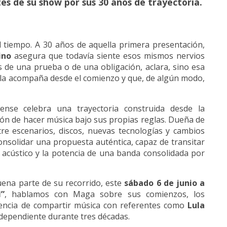
s de su show por sus 30 años de trayectoria.
 tiempo. A 30 años de aquella primera presentación,
ino
asegura que todavía siente esos mismos nervios
s de una prueba o de una obligación, aclara, sino esa
 la acompaña desde el comienzo y que, de algún modo,
iense celebra una trayectoria construida desde la
ión de hacer música bajo sus propias reglas. Dueña de
re escenarios, discos, nuevas tecnologías y cambios
onsolidar una propuesta auténtica, capaz de transitar
 acústico y la potencia de una banda consolidada por
uena parte de su recorrido, este
sábado 6 de junio a
”
, hablamos con Maga sobre sus comienzos, los
iencia de compartir música con referentes como
Lula
ndependiente durante tres décadas.