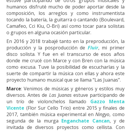
estuve participando de otros grupos musicales y
humanos disfruté mucho de poder aportar desde la
composición, los arreglos y como instrumentista
tocando la batería, la guitarra o cantando (Boulevard,
Camafeo, Cci Kiu, O-Bri) así como tocar para solistas
o grupos en alguna ocasión particular.
En 2016 y 2018 trabajé tanto en la preproducción, la
producción y la posproducción de
Fluir
, mi primer
disco solista. Y fue en el transcurso de esos años
donde me crucé con Marce y con Bren con la música
como excusa. Tuve la posibilidad de escucharlas y la
suerte de compartir la música con ellas y ahora este
proyecto humano musical que se llama “Las Juanas”.
Marce
: Venimos de músicas y géneros y estilos muy
diversos. Antes de
Las Juanas
estuve participando de
un trío de violonchelos llamado
Gazzo Menta
Vicente
(Flor Sur Cello Trio) entre 2015 y finales de
2017, también música experimental en
Ningyo
, como
segunda de la murga
Enganchate Cancan
, y de
invitada de diversos proyectos como cellista. Con