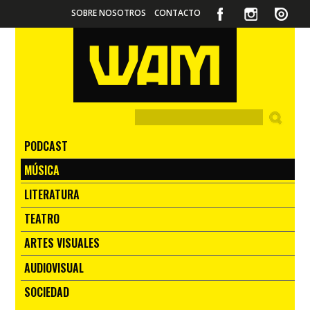
SOBRE NOSOTROS
CONTACTO
PODCAST
MÚSICA
LITERATURA
TEATRO
ARTES VISUALES
AUDIOVISUAL
SOCIEDAD