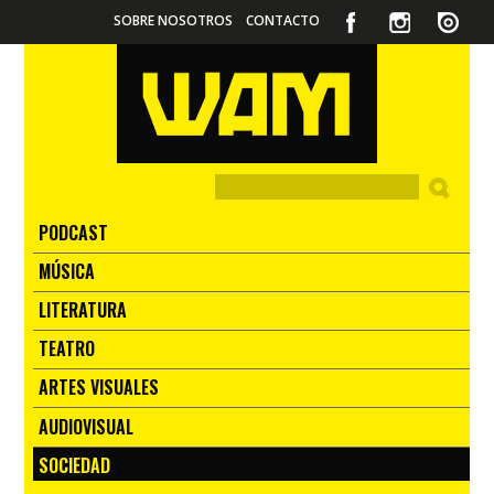
SOBRE NOSOTROS
CONTACTO
PODCAST
MÚSICA
LITERATURA
TEATRO
ARTES VISUALES
AUDIOVISUAL
SOCIEDAD