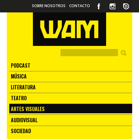
SOBRE NOSOTROS
CONTACTO
PODCAST
MÚSICA
LITERATURA
TEATRO
ARTES VISUALES
AUDIOVISUAL
SOCIEDAD