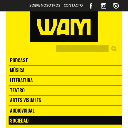
SOBRE NOSOTROS
CONTACTO
PODCAST
MÚSICA
LITERATURA
TEATRO
ARTES VISUALES
AUDIOVISUAL
SOCIEDAD