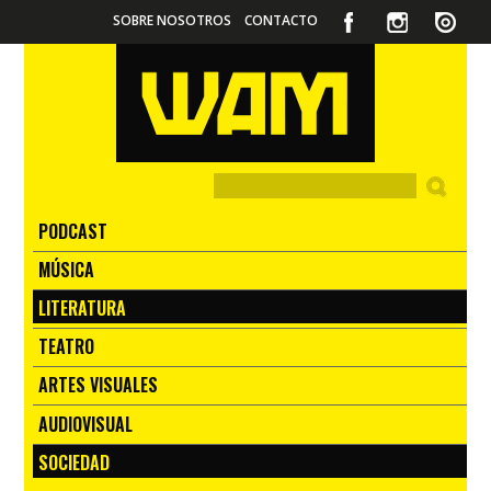
SOBRE NOSOTROS
CONTACTO
PODCAST
MÚSICA
LITERATURA
TEATRO
ARTES VISUALES
AUDIOVISUAL
SOCIEDAD