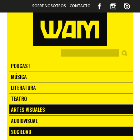
SOBRE NOSOTROS
CONTACTO
PODCAST
MÚSICA
LITERATURA
TEATRO
ARTES VISUALES
AUDIOVISUAL
SOCIEDAD