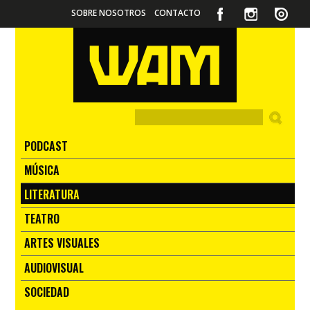
SOBRE NOSOTROS
CONTACTO
PODCAST
MÚSICA
LITERATURA
TEATRO
ARTES VISUALES
AUDIOVISUAL
SOCIEDAD