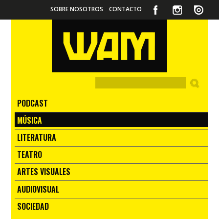
SOBRE NOSOTROS
CONTACTO
PODCAST
MÚSICA
LITERATURA
TEATRO
ARTES VISUALES
AUDIOVISUAL
SOCIEDAD