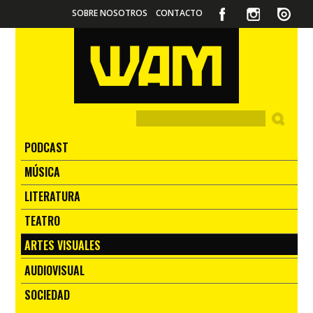
SOBRE NOSOTROS
CONTACTO
PODCAST
MÚSICA
LITERATURA
TEATRO
ARTES VISUALES
AUDIOVISUAL
SOCIEDAD