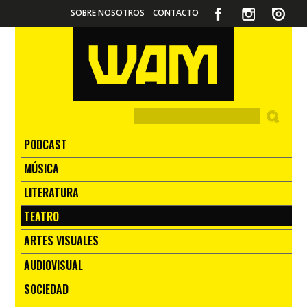
SOBRE NOSOTROS
CONTACTO
PODCAST
MÚSICA
LITERATURA
TEATRO
ARTES VISUALES
AUDIOVISUAL
SOCIEDAD