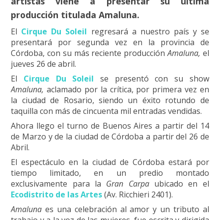
artistas viene a presentar su última
producción titulada Amaluna.
El
Cirque Du Soleil
regresará a nuestro país y se
presentará por segunda vez en la provincia de
Córdoba, con su más reciente producción
Amaluna,
el
jueves 26 de abril.
El
Cirque Du Solei
l
se presentó con su show
Amaluna,
aclamado por la crítica, por primera vez en
la ciudad de Rosario, siendo un éxito rotundo de
taquilla con más de cincuenta mil entradas vendidas.
Ahora llego el turno de Buenos Aires a partir del 14
de Marzo y de la ciudad de Córdoba a partir del 26 de
Abril.
El espectáculo en la ciudad de Córdoba estará por
tiempo limitado, en un predio montado
exclusivamente para la
Gran Carpa
ubicado en el
Ecodistrito de las Artes
(Av. Ricchieri 2401).
Amaluna
es una celebración al amor y un tributo al
trabajo y a la voz de las mujeres, fue escrita y dirigida