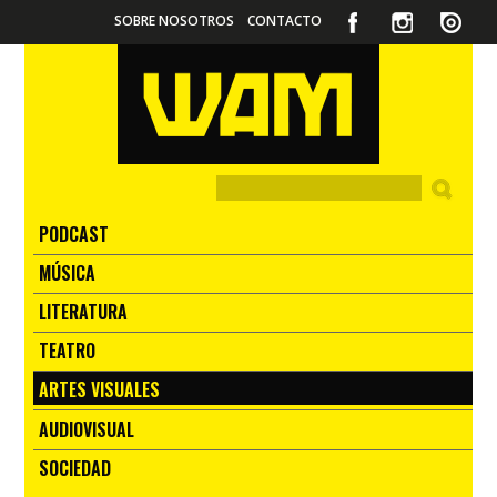
SOBRE NOSOTROS
CONTACTO
PODCAST
MÚSICA
LITERATURA
TEATRO
ARTES VISUALES
AUDIOVISUAL
SOCIEDAD