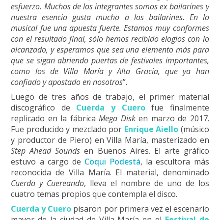
esfuerzo. Muchos de los integrantes somos ex bailarines y
nuestra esencia gusta mucho a los bailarines. En lo
musical fue una apuesta fuerte. Estamos muy conformes
con el resultado final, sólo hemos recibido elogios con lo
alcanzado, y esperamos que sea una elemento más para
que se sigan abriendo puertas de festivales importantes,
como los de Villa María y Alta Gracia, que ya han
confiado y apostado en nosotros
”.
Luego de tres años de trabajo, el primer material
discográfico de
Cuerda y Cuero
fue finalmente
replicado en la fábrica
Mega Disk
en marzo de 2017.
Fue producido y mezclado por
Enrique Aiello
(músico
y productor de Piero) en Villa María, masterizado en
Step Ahead Sounds
en Buenos Aires. El arte gráfico
estuvo a cargo de
Coqui Podestá
, la escultora más
reconocida de Villa María. El material, denominado
Cuerda y Cuereando
, lleva el nombre de uno de los
cuatro temas propios que contempla el disco.
Cuerda y Cuero
pisaron por primera vez el escenario
mayor de la ciudad de Villa María en el
Festival de