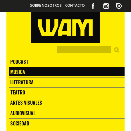
SOBRE NOSOTROS
CONTACTO
PODCAST
MÚSICA
LITERATURA
TEATRO
ARTES VISUALES
AUDIOVISUAL
SOCIEDAD