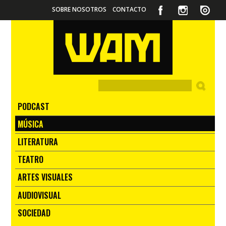
SOBRE NOSOTROS
CONTACTO
PODCAST
MÚSICA
LITERATURA
TEATRO
ARTES VISUALES
AUDIOVISUAL
SOCIEDAD