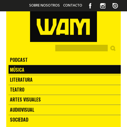
SOBRE NOSOTROS
CONTACTO
PODCAST
MÚSICA
LITERATURA
TEATRO
ARTES VISUALES
AUDIOVISUAL
SOCIEDAD