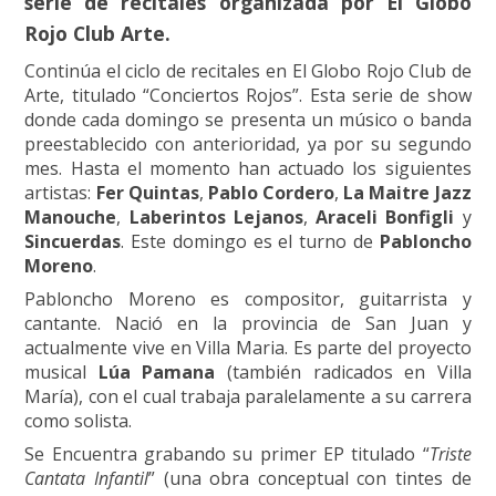
serie de recitales organizada por El Globo
Rojo Club Arte.
Continúa el ciclo de recitales en El Globo Rojo Club de
Arte, titulado “Conciertos Rojos”. Esta serie de show
donde cada domingo se presenta un músico o banda
preestablecido con anterioridad, ya por su segundo
mes. Hasta el momento han actuado los siguientes
artistas:
Fer Quintas
,
Pablo Cordero
,
La Maitre Jazz
Manouche
,
Laberintos Lejanos
,
Araceli Bonfigli
y
Sincuerdas
. Este domingo es el turno de
Pabloncho
Moreno
.
Pabloncho Moreno es compositor, guitarrista y
cantante. Nació en la provincia de San Juan y
actualmente vive en Villa Maria. Es parte del proyecto
musical
Lúa Pamana
(también radicados en Villa
María), con el cual trabaja paralelamente a su carrera
como solista.
Se Encuentra grabando su primer EP titulado “
Triste
Cantata Infantil
” (una obra conceptual con tintes de