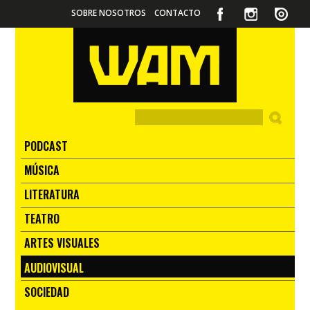
SOBRE NOSOTROS
CONTACTO
PODCAST
MÚSICA
LITERATURA
TEATRO
ARTES VISUALES
AUDIOVISUAL
SOCIEDAD