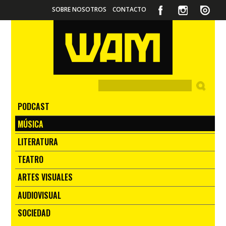
SOBRE NOSOTROS
CONTACTO
PODCAST
MÚSICA
LITERATURA
TEATRO
ARTES VISUALES
AUDIOVISUAL
SOCIEDAD