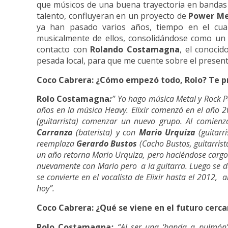
que músicos de una buena trayectoria en banda
talento, confluyeran en un proyecto de
Power Me
ya han pasado varios años, tiempo en el cu
musicalmente de ellos, consolidándose como un p
contacto con
Rolando Costamagna
, el conocid
pesada local, para que me cuente sobre el presente 
Coco Cabrera: ¿Cómo empezó todo, Rolo? Te pre
Rolo Costamagna
:
”
Yo hago música Metal y Rock P
años en la música Heavy. Elixir comenzó en el año 
(guitarrista) comenzar un nuevo grupo. Al comie
Carranza
(baterista) y con
Mario Urquiza
(guitarr
reemplaza
Gerardo Bustos
(Cacho Bustos, guitarris
un año retorna Mario Urquiza, pero haciéndose cargo
nuevamente con Mario pero a la guitarra. Luego se 
se convierte en el vocalista de Elixir hasta el 2012,
hoy”.
Coco Cabrera: ¿Qué se viene en el futuro cercan
Rolo Costamagna
:
“Al ser una ‘banda a pulmón’