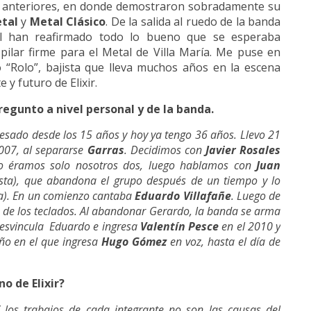
s anteriores, en donde demostraron sobradamente su
tal
y
Metal Clásico
. De la salida al ruedo de la banda
al han reafirmado todo lo bueno que se esperaba
ilar firme para el Metal de Villa María. Me puse en
o “Rolo”, bajista que lleva muchos años en la escena
y futuro de Elixir.
gunto a nivel personal y de la banda.
esado desde los 15 años y hoy ya tengo 36 años. Llevo 21
2007, al separarse
Garras
. Decidimos con
Javier Rosales
nzo éramos solo nosotros dos, luego hablamos con
Juan
ista), que abandona el grupo después de un tiempo y lo
ta). En un comienzo cantaba
Eduardo Villafañe
. Luego de
 de los teclados. Al abandonar Gerardo, la banda se arma
desvincula Eduardo e ingresa
Valentín Pesce
en el 2010 y
 año en el que ingresa
Hugo Gómez
en voz, hasta el día de
o de Elixir?
 los trabajos de cada integrante no son las causas del