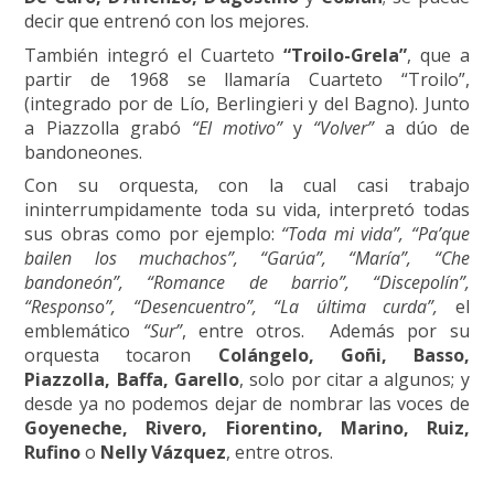
decir que entrenó con los mejores.
También integró el Cuarteto
“Troilo-Grela”
, que a
partir de 1968 se llamaría Cuarteto “Troilo”,
(integrado por de Lío, Berlingieri y del Bagno). Junto
a Piazzolla grabó
“El motivo”
y
“Volver”
a dúo de
bandoneones.
Con su orquesta, con la cual casi trabajo
ininterrumpidamente toda su vida, interpretó todas
sus obras como por ejemplo:
“Toda mi vida”, “Pa’que
bailen los muchachos”, “Garúa”, “María”, “Che
bandoneón”, “Romance de barrio”, “Discepolín”,
“Responso”, “Desencuentro”, “La última curda”,
el
emblemático
“Sur”
, entre otros. Además por su
orquesta tocaron
Colángelo, Goñi, Basso,
Piazzolla, Baffa, Garello
, solo por citar a algunos; y
desde ya no podemos dejar de nombrar las voces de
Goyeneche, Rivero, Fiorentino, Marino, Ruiz,
Rufino
o
Nelly Vázquez
, entre otros.