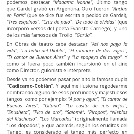
podemos destacar
“Madama Ivonne”
, último tango
que Gardel grabó en Argentina. Otro fueron
“Anclao
en París”
(que se dice fue escrita a pedido de Gardel),
“Tres esquinas”, “Cruz de palo”, “De todo te olvidas”
(que
incorporó versos del poeta Evaristo Carriego), y uno
de los más famosos de Troilo,
“Garúa”
.
En Obras de teatro cabe destacar
“Así nos paga la
vida”, “La baba del Diablo”, “El romance de dos vagos”,
“El cantor de Buenos Aires”
y
“La epopeya del tango”
. Y
como si fuera poco también incursionó en el cine
como Director, guionista e intérprete.
Desde ya no podemos pasar por alto la famosa dupla
“Cadícamo-Cobián”
. Y aquí me ilusiona regodearme
nombrando alguno de esos profundos y majestuosos
tangos, como por ejemplo:
“A pan y agua”, “El cantor de
Buenos Aires”, “Gitana”, “La casita de mis viejos”,
“Shusheta”, “Pico de oro”, “Salomé”, “Piropos”, “Nieblas
del Riachuelo”, “Los Mareados”
(originalmente llamada
“Los dopados”; y que además, según los eruditos del
Tango, es considerado el tango más perfecto en