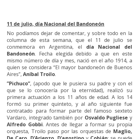
11 de julio, día Nacional del Bandoneón
No podíamos dejar de comentar, y sobre todo en la
columna de esta semana, que el 11 de julio se
conmemora en Argentina, el
día Nacional del
Bandoneón
. Fecha elegida debido a que en este
mismo número de día y mes, nació en el año 1914, a
quien se considera “El mayor bandoneón de Buenos
Aires”,
Aníbal Troilo
.
”Pichuco”
, (apodo que le pusiera su padre y con el
que se lo conocería por la eternidad), realizó su
primera actuación a los 11 años de edad. A los 14
formó su primer quinteto, y al año siguiente fue
contratado para formar parte del famoso sexteto
Vardaro, integrado también por
Osvaldo Pugliese
y
Alfredo Gobbi
. Antes de llegar a formar su propia
orquesta, Troilo paso por las orquestas de
Maglio,
De Caro, D’Arienzo, D’agostino
y
Cobián
; se puede