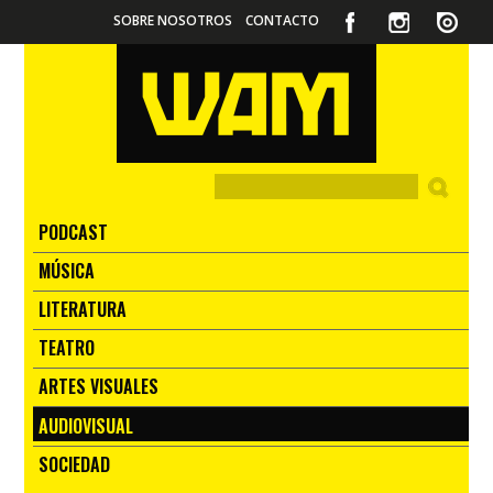
SOBRE NOSOTROS
CONTACTO
PODCAST
MÚSICA
LITERATURA
TEATRO
ARTES VISUALES
AUDIOVISUAL
SOCIEDAD