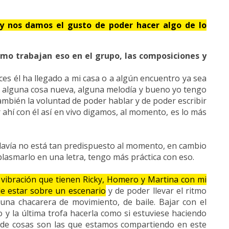
y nos damos el gusto de poder hacer algo de lo
mo trabajan eso en el grupo, las composiciones y
s él ha llegado a mi casa o a algún encuentro ya sea
ar alguna cosa nueva, alguna melodía y bueno yo tengo
ambién la voluntad de poder hablar y de poder escribir
r ahí con él así en vivo digamos, al momento, es lo más
odavía no está tan predispuesto al momento, en cambio
plasmarlo en una letra, tengo más práctica con eso.
 vibración que tienen Ricky, Homero y Martina con mi
de estar sobre un escenario
y de poder llevar el ritmo
una chacarera de movimiento, de baile. Bajar con el
o y la última trofa hacerla como si estuviese haciendo
 de cosas son las que estamos compartiendo en este