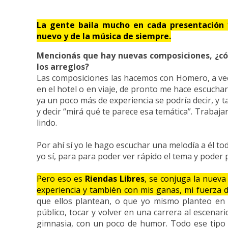
La gente baila mucho en cada presentación 
nuevo y de la música de siempre.
Mencionás que hay nuevas composiciones, ¿có
los arreglos?
Las composiciones las hacemos con Homero, a vece
en el hotel o en viaje, de pronto me hace escuch
ya un poco más de experiencia se podría decir, y t
y decir “mirá qué te parece esa temática”. Trabaja
lindo.
Por ahí sí yo le hago escuchar una melodía a él t
yo sí, para para poder ver rápido el tema y poder 
Pero eso es
Riendas Libres
, se conjuga la nueva
experiencia y también con mis ganas, mi fuerza 
que ellos plantean, o que yo mismo planteo en 
público, tocar y volver en una carrera al escenari
gimnasia, con un poco de humor. Todo ese tipo