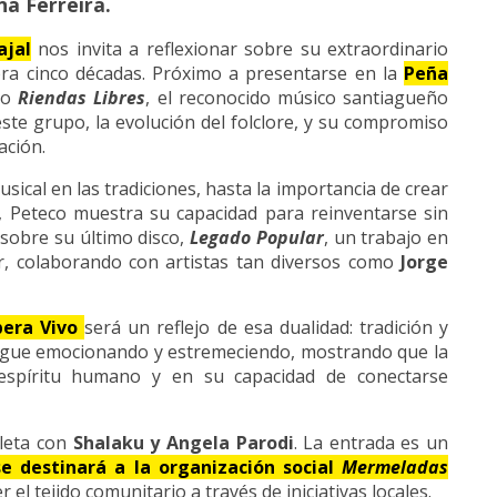
na Ferreira.
ajal
nos invita a reflexionar sobre su extraordinario
bra cinco décadas. Próximo a presentarse en la
Peña
to
Riendas Libres
, el reconocido músico santiagueño
este grupo, la evolución del folclore, y su compromiso
ación.
sical en las tradiciones, hasta la importancia de crear
, Peteco muestra su capacidad para reinventarse sin
 sobre su último disco,
Legado Popular
, un trabajo en
r, colaborando con artistas tan diversos como
Jorge
bera Vivo
será un reflejo de esa dualidad: tradición y
 sigue emocionando y estremeciendo, mostrando que la
l espíritu humano y en su capacidad de conectarse
leta con
Shalaku y Angela Parodi
. La entrada es un
e destinará a la organización social
Mermeladas
el tejido comunitario a través de iniciativas locales.