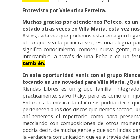
Entrevista por Valentina Ferreira.
Muchas gracias por atendernos Peteco, es un 
estado otras veces en Villa María, esta vez n
Así es, cada vez que podemos estar en algún luga
ido o que sea la primera vez, es una alegría para
significa conocimiento, conocer nueva gente, n
intercambio, a través de una Peña o de un fest
también
.
En esta oportunidad venís con el grupo Rienda
tocando es una novedad para Villa María. ¿Qu
Riendas Libres es un grupo familiar integrad
prácticamente, salvo Ricky, pero es como un hijo
Entonces la música también se podría decir q
pertenecen a los dos discos que hemos sacado, un
ahí tenemos el repertorio como para present
mezclando con composiciones de otros momento
podría decir, de mucha gente y que son lindas pa
la verdadera comunicación que es a través del can