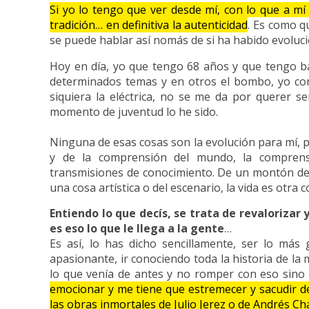
Si yo lo tengo que ver desde mí, con lo que a mí 
tradición… en definitiva la autenticidad
. Es como q
se puede hablar así nomás de si ha habido evoluci
Hoy en día, yo que tengo 68 años y que tengo ba
determinados temas y en otros el bombo, yo con
siquiera la eléctrica, no se me da por querer s
momento de juventud lo he sido.
Ninguna de esas cosas son la evolución para mí, p
y de la comprensión del mundo, la comprens
transmisiones de conocimiento. De un montón de
una cosa artística o del escenario, la vida es otra c
Entiendo lo que decís, se trata de revalorizar 
es eso lo que le llega a la gente
…
Es así, lo has dicho sencillamente, ser lo más
apasionante, ir conociendo toda la historia de la 
lo que venía de antes y no romper con eso sino 
emocionar y me tiene que estremecer y sacudir 
las obras inmortales de Julio Jerez o de Andrés Ch