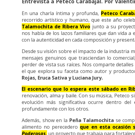
Entrevista a Peteco Carabajal. Por Valenti
En una charla íntima y profunda,
Peteco Carab
recorrido artístico y humano, que este año cele
Talamochita de Ribera Vivo
junto a su proyec
nos habla de los lazos familiares que dan vida a 
con la autenticidad en cada composición y present
Desde su visión sobre el impacto de la industria mu
mensajes genuinos que trasciendan lo comercial
perder de vista sus raíces. Nos comparte detalles
el que explora su faceta como autor y producto
Rojas, Eruca Sativa y Luciana Jury.
El escenario que lo espera este sábado en Ri
renovación, alma y baile. Con su música, Peteco
evolución más significativa ocurre dentro de
profundamente con los otros.
Además, show en la
Peña Talamochita
se comp
alimento no perecedero
que en esta ocasión s
Poderosas
,
un proyecto que trabaja para fortalecer 