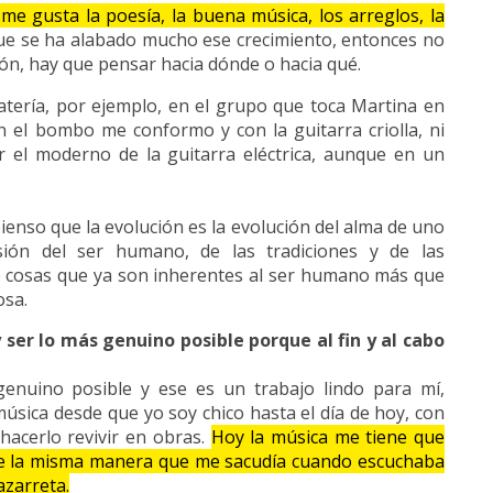
me gusta la poesía, la buena música, los arreglos, la
ue se ha alabado mucho ese crecimiento, entonces no
ón, hay que pensar hacia dónde o hacia qué.
tería, por ejemplo, en el grupo que toca Martina en
 el bombo me conformo y con la guitarra criolla, ni
er el moderno de la guitarra eléctrica, aunque en un
ienso que la evolución es la evolución del alma de uno
ión del ser humano, de las tradiciones y de las
 cosas que ya son inherentes al ser humano más que
osa.
y ser lo más genuino posible porque al fin y al cabo
 genuino posible y ese es un trabajo lindo para mí,
música desde que yo soy chico hasta el día de hoy, con
hacerlo revivir en obras.
Hoy la música me tiene que
de la misma manera que me sacudía cuando escuchaba
azarreta.