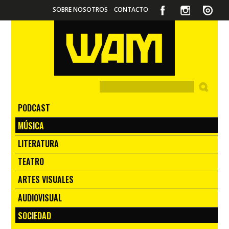
SOBRE NOSOTROS
CONTACTO
PODCAST
MÚSICA
LITERATURA
TEATRO
ARTES VISUALES
AUDIOVISUAL
SOCIEDAD