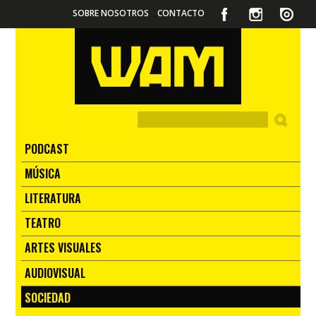
SOBRE NOSOTROS
CONTACTO
PODCAST
MÚSICA
LITERATURA
TEATRO
ARTES VISUALES
AUDIOVISUAL
SOCIEDAD