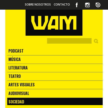
SOBRE NOSOTROS
CONTACTO
PODCAST
MÚSICA
LITERATURA
TEATRO
ARTES VISUALES
AUDIOVISUAL
SOCIEDAD