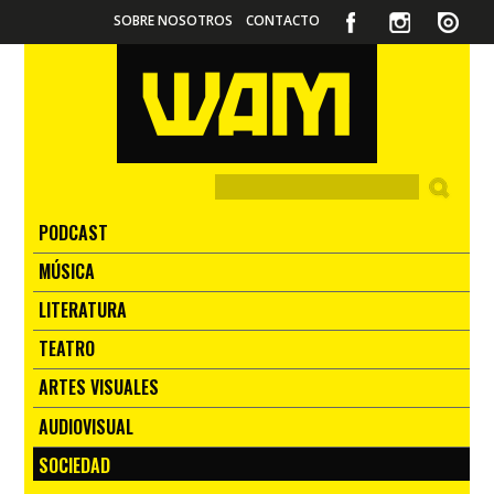
SOBRE NOSOTROS
CONTACTO
PODCAST
MÚSICA
LITERATURA
TEATRO
ARTES VISUALES
AUDIOVISUAL
SOCIEDAD