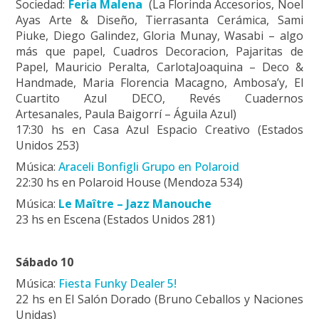
Sociedad:
Feria Malena
(La Florinda Accesorios, Noel
Ayas Arte & Diseño, Tierrasanta Cerámica, Sami
Piuke, Diego Galindez, Gloria Munay, Wasabi – algo
más que papel,
Cuadros Decoracion, Pajaritas de
Papel, Mauricio Peralta, CarlotaJoaquina – Deco &
Handmade, Maria Florencia Macagno, Ambosa’y, El
Cuartito Azul DECO, Revés Cuadernos
Artesanales, Paula Baigorrí – Águila Azul)
17:30 hs en Casa Azul Espacio Creativo (Estados
Unidos 253)
Música:
Araceli Bonfigli Grupo en Polaroid
22:30 hs en Polaroid House (Mendoza 534)
Música:
Le Maître – Jazz Manouche
23 hs en Escena (Estados Unidos 281)
Sábado 10
Música:
Fiesta Funky Dealer 5!
22 hs en El Salón Dorado (Bruno Ceballos y Naciones
Unidas)